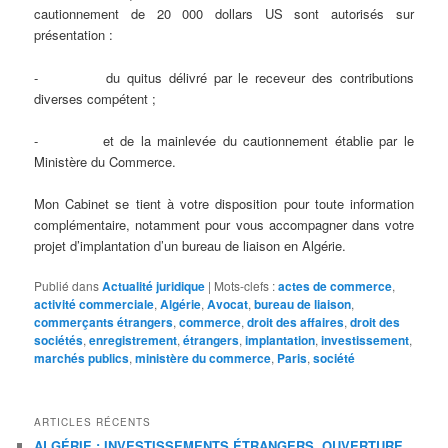
cautionnement de 20 000 dollars US sont autorisés sur
présentation :
- du quitus délivré par le receveur des contributions
diverses compétent ;
- et de la mainlevée du cautionnement établie par le
Ministère du Commerce.
Mon Cabinet se tient à votre disposition pour toute information
complémentaire, notamment pour vous accompagner dans votre
projet d’implantation d’un bureau de liaison en Algérie.
Publié dans
Actualité juridique
|
Mots-clefs :
actes de commerce
,
activité commerciale
,
Algérie
,
Avocat
,
bureau de liaison
,
commerçants étrangers
,
commerce
,
droit des affaires
,
droit des
sociétés
,
enregistrement
,
étrangers
,
implantation
,
investissement
,
marchés publics
,
ministère du commerce
,
Paris
,
société
ARTICLES RÉCENTS
ALGÉRIE : INVESTISSEMENTS ÉTRANGERS, OUVERTURE