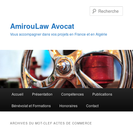
Aller
Aller
au
au
Rech
contenu
contenu
principal
secondaire
AmirouLaw Avocat
Vous accompagner dans vos projets en France et en Algérie
Menu
Accueil
Présentation
Compétences
Publications
principal
Bénévolat et Formations
Honoraires
Contact
ARCHIVES DU MOT-CLEF
ACTES DE COMMERCE